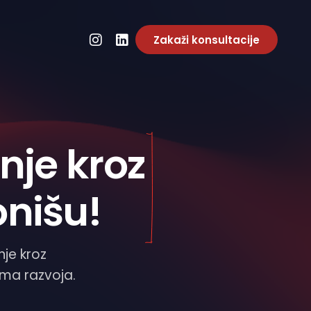
Zakaži konsultacije
je kroz
onišu!
je kroz
zama razvoja.