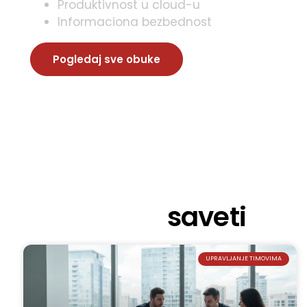
Produktivnost u cloud-u
Informaciona bezbednost
Pogledaj sve obuke
Irenini Blog
saveti
UPRAVLJANJE TIMOVIMA