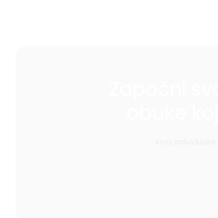
Započni svo
obuke ko
Kroz individualn