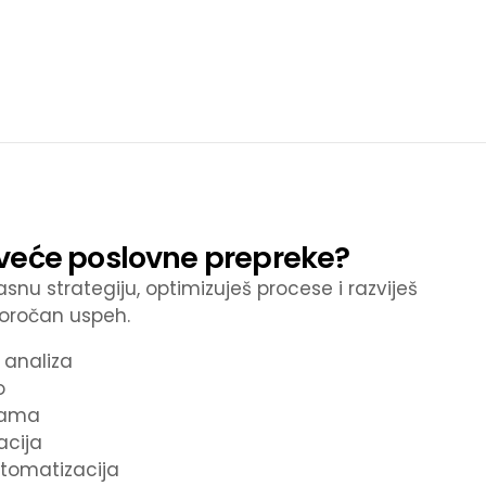
ajveće poslovne prepreke?
nu strategiju, optimizuješ procese i razviješ
oročan uspeh.
i analiza
o
nama
acija
utomatizacija