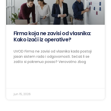
Firma koja ne zavisi od vlasnika:
Kako izaći iz operative?
UVOD Firma ne zavisi od vlasnika kada postoji
jasan sistem rada i odgovornosti. Sećaš li se
zašto si pokrenuo posao? Verovatno zbog
jun 15, 2026