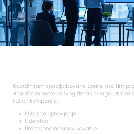
Razvijaj veštine koje donose rez
Koordiniram specijalizovane obuke kroz tim pro
Analiziram potrebe tvog tima i prilagođavam sad
kulturi kompanije.
Efikasno upravljanje
Liderstvo
Profesionalno usavršavanje