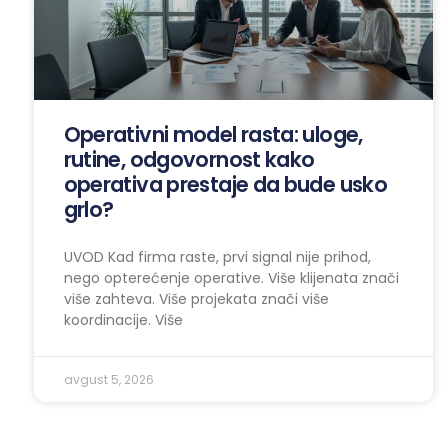
Operativni model rasta: uloge,
rutine, odgovornost kako
operativa prestaje da bude usko
grlo?
UVOD Kad firma raste, prvi signal nije prihod,
nego opterećenje operative. Više klijenata znači
više zahteva. Više projekata znači više
koordinacije. Više
avgust 5, 2026