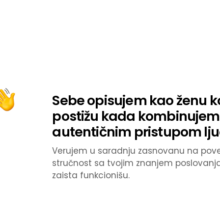
Sebe opisujem kao ženu ko
postižu kada kombinujem 
autentičnim pristupom lj
Verujem u saradnju zasnovanu na pover
stručnost sa tvojim znanjem poslovanja 
zaista funkcionišu.