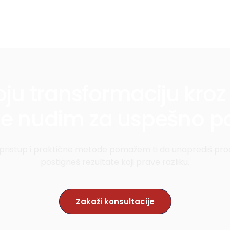
ju transformaciju kroz 
je nudim za uspešno po
i pristup i praktične metode pomažem ti da unaprediš proc
postigneš rezultate koji prave razliku.
Zakaži konsultacije