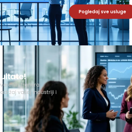
Pogledaj sve usluge
ultate!
verenih trenera.
ržaj vašoj industriji i