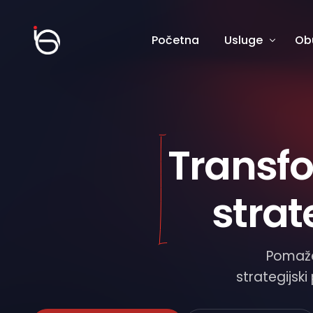
Početna
Usluge
Ob
Analiza poslovanj
Efi
Digitalna transfor
Lid
Standardizacija i 
Pro
Transf
Mentorstvo
Clo
Upravljanje pro
Saj
strat
Pomaže
strategijski