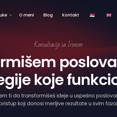
uke
O meni
Blog
Kontakt
a
kasno upravljanje
Konsultacije sa Irenom
macija
erstvo i vođenje timova
automatizacija
fesionalno usavršavanje
ormišem poslovan
ud produktivnost
menama
ber bezbednost
egije koje funkci
m ti da transformišeš ideje u uspešno poslovan
 pristup koji donosi merljive rezultate u svim fa