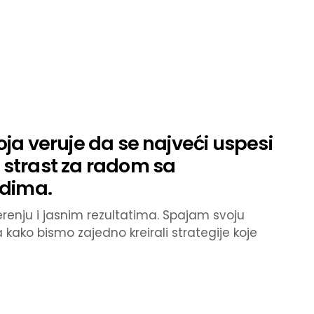
ja veruje da se najveći uspesi
strast za radom sa
udima.
enju i jasnim rezultatima. Spajam svoju
kako bismo zajedno kreirali strategije koje