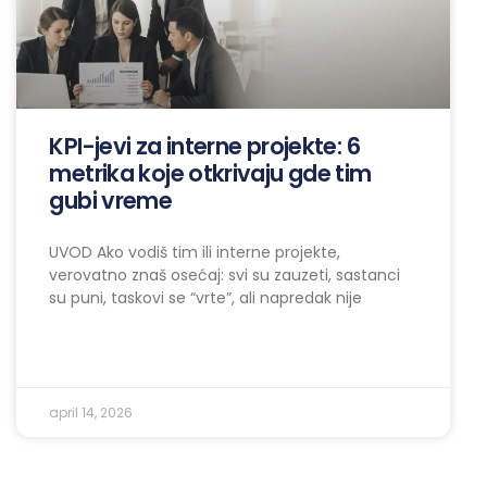
KPI-jevi za interne projekte: 6
metrika koje otkrivaju gde tim
gubi vreme
UVOD Ako vodiš tim ili interne projekte,
verovatno znaš osećaj: svi su zauzeti, sastanci
su puni, taskovi se “vrte”, ali napredak nije
april 14, 2026