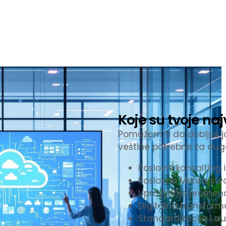
Koje su tvoje n
Pomažem ti da dobiješ jas
veštine potrebne za dug
Poslovni konsalting 
Poslovno Mentorstv
Upravljanje prome
Digitalna transform
Standardizacija i a