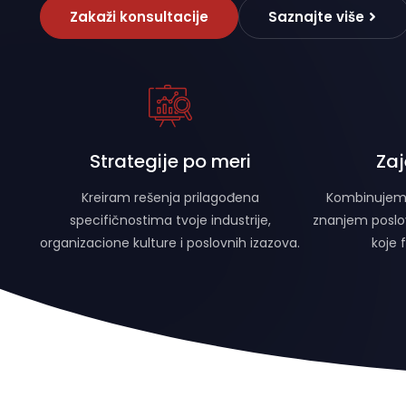
Zakaži konsultacije
Saznajte više
Strategije po meri
Zaj
Kreiram rešenja prilagođena
Kombinujem s
specifičnostima tvoje industrije,
znanjem poslov
organizacione kulture i poslovnih izazova.
koje 