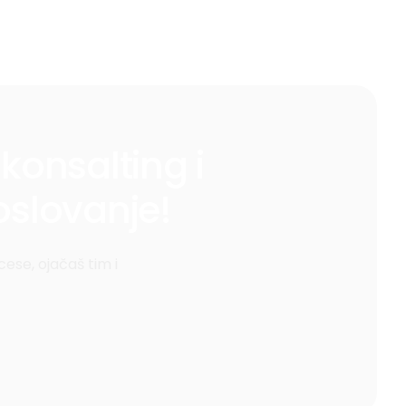
konsalting i
slovanje!
ese, ojačaš tim i